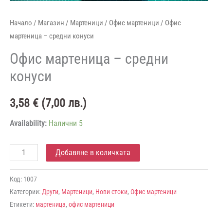
Начало
/
Магазин
/
Мартеници
/
Офис мартеници
/ Офис
мартеница – средни конуси
Офис мартеница – средни
конуси
3,58
€
(
7,00
лв.
)
Availability:
Налични 5
количество
Добавяне в количката
за
Офис
Код:
1007
Категории:
Други
,
Мартеници
,
Нови стоки
,
Офис мартеници
мартеница
Етикети:
мартеница
,
офис мартеници
-