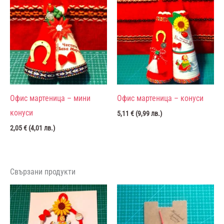
Офис мартеница – мини
Офис мартеница – конуси
конуси
5,11
€
(
9,99
лв.
)
2,05
€
(
4,01
лв.
)
Свързани продукти