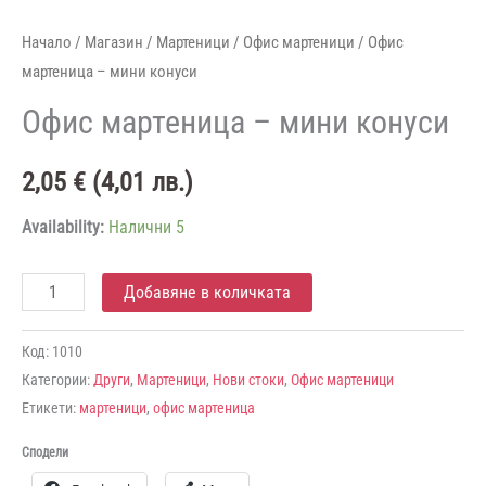
Начало
/
Магазин
/
Мартеници
/
Офис мартеници
/ Офис
мартеница – мини конуси
Офис мартеница – мини конуси
2,05
€
(
4,01
лв.
)
Availability:
Налични 5
количество
Добавяне в количката
за
Офис
Код:
1010
Категории:
Други
,
Мартеници
,
Нови стоки
,
Офис мартеници
мартеница
Етикети:
мартеници
,
офис мартеница
-
мини
Сподели
конуси