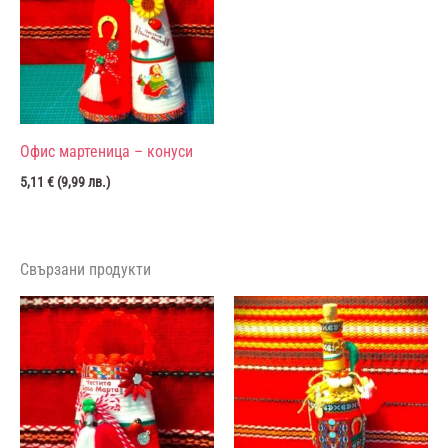
Офис мартеница – конуси
5,11
€
(
9,99
лв.
)
Свързани продукти