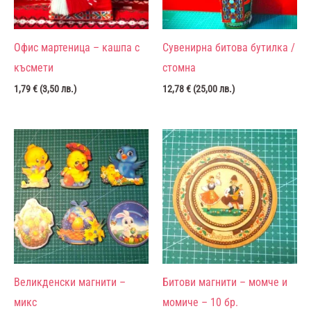
Офис мартеница – кашпа с
Сувенирна битова бутилка /
късмети
стомна
1,79
€
(
3,50
лв.
)
12,78
€
(
25,00
лв.
)
Великденски магнити –
Битови магнити – момче и
микс
момиче – 10 бр.