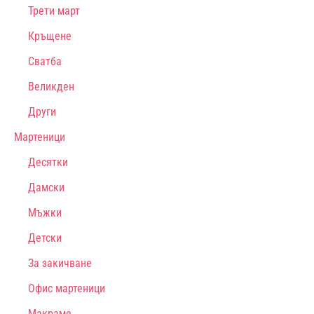
Трети март
Кръщене
Сватба
Великден
Други
Мартеници
Десятки
Дамски
Мъжки
Детски
За закичване
Офис мартеници
Макраме