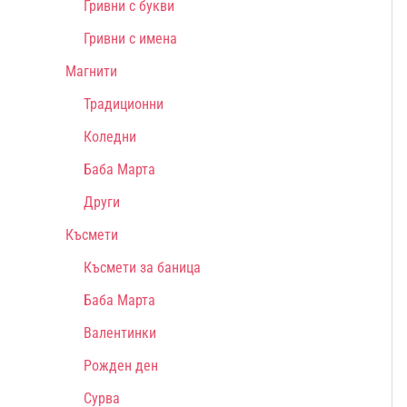
Гривни с букви
Гривни с имена
Магнити
Традиционни
Коледни
Баба Марта
Други
Късмети
Късмети за баница
Баба Марта
Валентинки
Рожден ден
Сурва