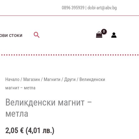
0896 395939 |
dobi-art@abv.bg
Search
ови стоки
Начало
/
Магазин
/
Магнити
/
Други
/ Великденски
магнит – метла
Великденски магнит –
метла
2,05
€
(
4,01
лв.
)