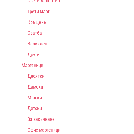
Свети Валентин
Трети март
Кръщене
Сватба
Великден
Други
Мартеници
Десятки
Дамски
Мъжки
Детски
За закичване
Офис мартеници