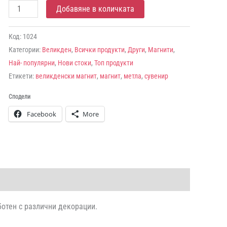
количество
Добавяне в количката
за
Великденски
Код:
1024
Категории:
Великден
,
Всички продукти
,
Други
,
Магнити
,
магнит
Най- популярни
,
Нови стоки
,
Топ продукти
-
Етикети:
великденски магнит
,
магнит
,
метла
,
сувенир
метла
Сподели
Facebook
More
ботен с различни декорации.