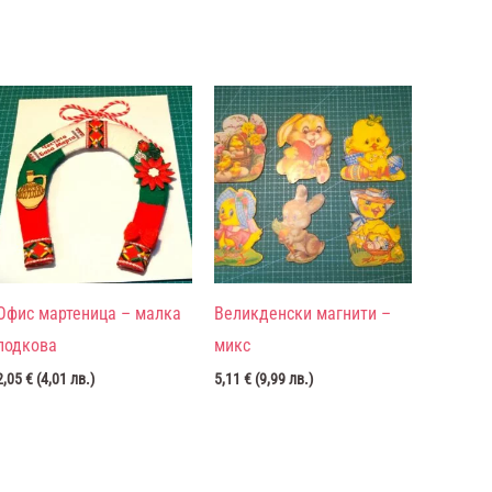
Офис мартеница – малка
Великденски магнити –
подкова
микс
2,05
€
(
4,01
лв.
)
5,11
€
(
9,99
лв.
)