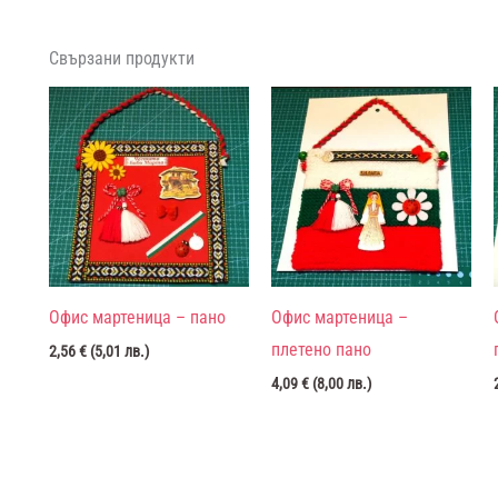
Свързани продукти
Офис мартеница – пано
Офис мартеница –
плетено пано
2,56
€
(
5,01
лв.
)
4,09
€
(
8,00
лв.
)