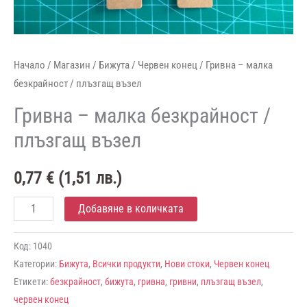
Начало
/
Магазин
/
Бижута
/
Червен конец
/ Гривна – малка
безкрайност / плъзгащ възел
Гривна – малка безкрайност /
плъзгащ възел
0,77
€
(
1,51
лв.
)
количество
Добавяне в количката
за
Гривна
Код:
1040
Категории:
Бижута
,
Всички продукти
,
Нови стоки
,
Червен конец
–
Етикети:
безкрайност
,
бижута
,
гривна
,
гривни
,
плъзгащ възел
,
малка
червен конец
безкрайност