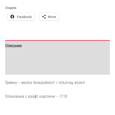
/
Сподели
плъзгащ
Facebook
More
възел
Описание
Допълнителна информация
Отзиви (0)
Гривна – малка безкрайност / плъзгащ възел
Опакована с крафт картонче – 7/10