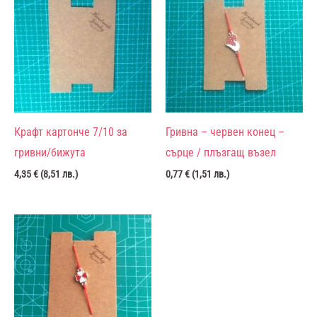
Крафт картонче 7/10 за
Гривна – червен конец –
гривни/бижута
сърце / плъзгащ възел
4,35
€
(
8,51
лв.
)
0,77
€
(
1,51
лв.
)