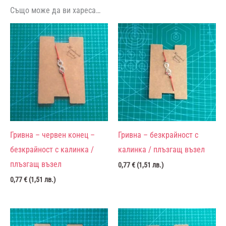
Също може да ви хареса…
Гривна – червен конец –
Гривна – безкрайност с
безкрайност с калинка /
калинка / плъзгащ възел
плъзгащ възел
0,77
€
(
1,51
лв.
)
0,77
€
(
1,51
лв.
)