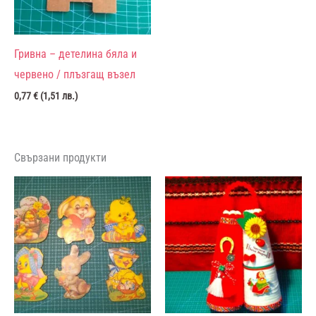
Гривна – детелина бяла и
червено / плъзгащ възел
0,77
€
(
1,51
лв.
)
Свързани продукти