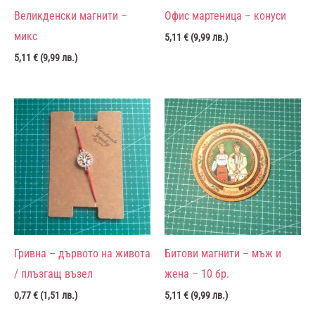
Великденски магнити –
Офис мартеница – конуси
микс
5,11
€
(
9,99
лв.
)
5,11
€
(
9,99
лв.
)
Гривна – дървото на живота
Битови магнити – мъж и
/ плъзгащ възел
жена – 10 бр.
0,77
€
(
1,51
лв.
)
5,11
€
(
9,99
лв.
)