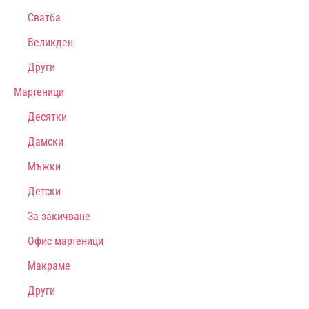
Сватба
Великден
Други
Мартеници
Десятки
Дамски
Мъжки
Детски
За закичване
Офис мартеници
Макраме
Други