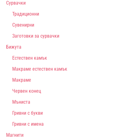
Сурвачки
Традиционни
Сувенирни
Заготовки за сурвачки
Бижута
Естествен камък
Макраме естествен камък
Макраме
Червен конец
Мъниста
Гривни с букви
Гривни с имена
Магнити