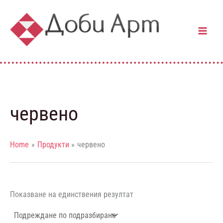
Skip
to
content
червено
Home
Продукти
червено
Показване на единствения резултат