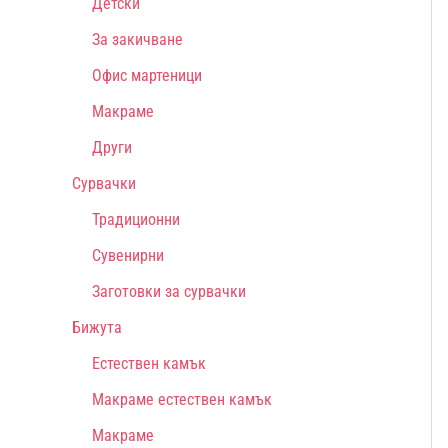
Детски
За закичване
Офис мартеници
Макраме
Други
Сурвачки
Традиционни
Сувенирни
Заготовки за сурвачки
Бижута
Естествен камък
Макраме естествен камък
Макраме