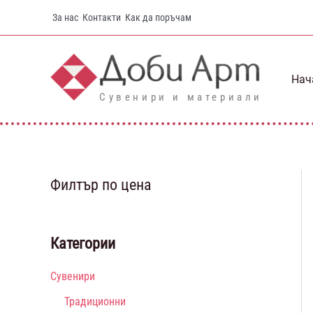
Skip
За нас
Контакти
Как да поръчам
to
content
Нач
Сувенири и материали
Филтър по цена
Категории
Сувенири
Традиционни