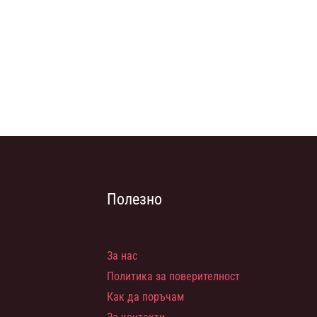
Полезно
За нас
Политика за поверителност
Как да поръчам