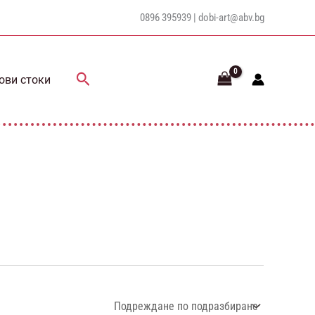
0896 395939 |
dobi-art@abv.bg
Search
ови стоки