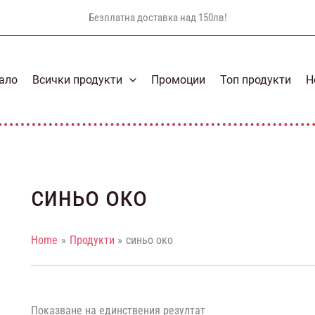
Безплатна доставка над 150лв!
ало
Всички продукти
Промоции
Топ продукти
Н
синьо око
Home
Продукти
синьо око
Показване на единствения резултат