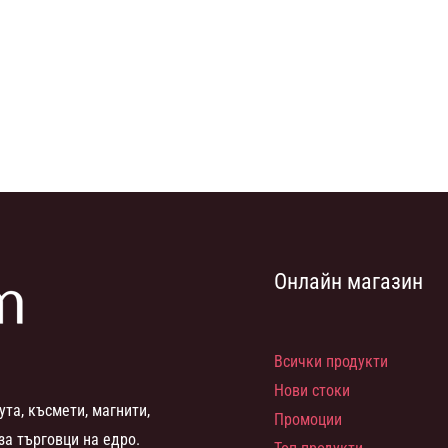
Онлайн магазин
Всички продукти
Нови стоки
ута, късмети, магнити,
Промоции
за търговци на едро.