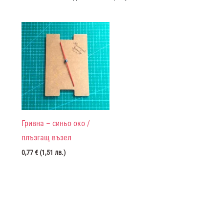
Гривна – синьо око /
плъзгащ възел
0,77
€
(
1,51
лв.
)