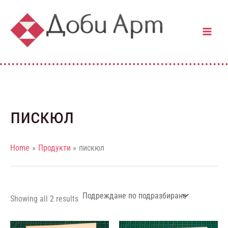
Skip
to
content
пискюл
Home
Продукти
пискюл
Showing all 2 results