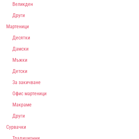
Великден
Други
Мартеници
Десятки
Дамски
Мъжки
Детски
За закичване
Офис мартеници
Макраме
Други
Сурвачки
Традиционни