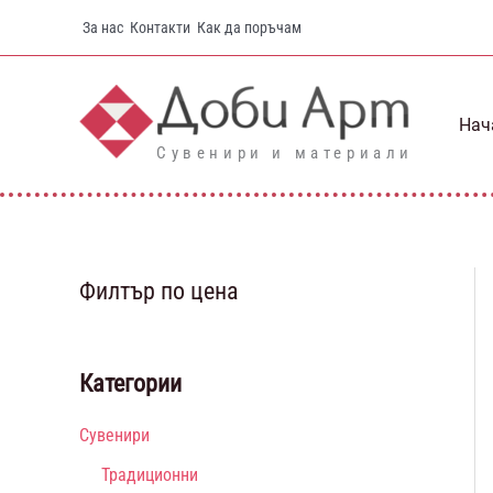
Skip
За нас
Контакти
Как да поръчам
to
content
Нач
Сувенири и материали
Филтър по цена
Категории
Сувенири
Традиционни