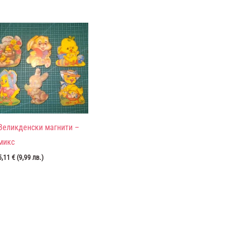
Великденски магнити –
микс
5,11
€
(
9,99
лв.
)