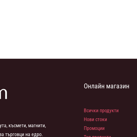
Онлайн магазин
Всички продукти
Нови стоки
ута, късмети, магнити,
Промоции
за търговци на едро.