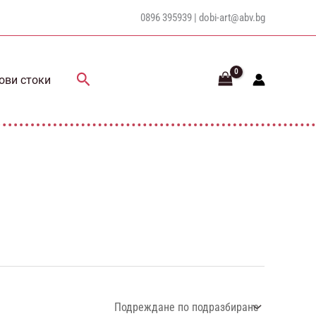
0896 395939 |
dobi-art@abv.bg
Search
ови стоки