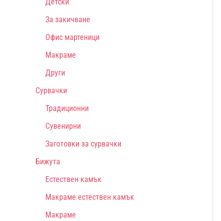
Детски
За закичване
Офис мартеници
Макраме
Други
Сурвачки
Традиционни
Сувенирни
Заготовки за сурвачки
Бижута
Естествен камък
Макраме естествен камък
Макраме