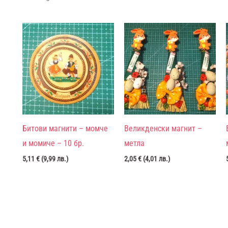
Битови магнити – момче
Великденски магнит –
и момиче – 10 бр.
метла
5,11
€
(
9,99
лв.
)
2,05
€
(
4,01
лв.
)