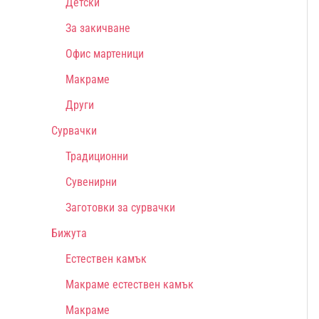
Детски
За закичване
Офис мартеници
Макраме
Други
Сурвачки
Традиционни
Сувенирни
Заготовки за сурвачки
Бижута
Естествен камък
Макраме естествен камък
Макраме