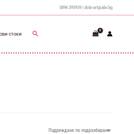
0896 395939 |
dobi-art@abv.bg
Search
ови стоки