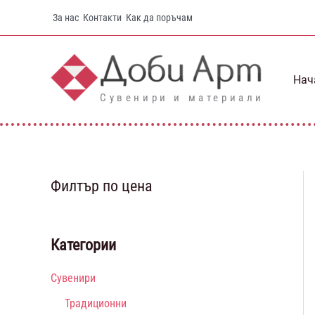
Skip
За нас
Контакти
Как да поръчам
to
content
Нач
Сувенири и материали
Филтър по цена
Категории
Сувенири
Традиционни