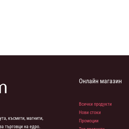
Онлайн магазин
Всички продукти
Нови стоки
ута, късмети, магнити,
Промоции
за търговци на едро.