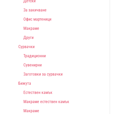
Детски
За закичване
Офис мартеници
Макраме
Други
Сурвачки
Традиционни
Сувенирни
Заготовки за сурвачки
Бижута
Естествен камък
Макраме естествен камък
Макраме