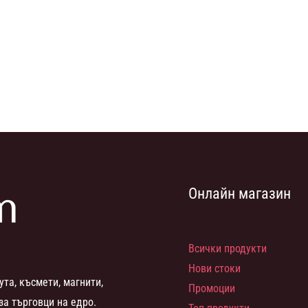
Онлайн магазин
Всички продукти
Нови стоки
ута, късмети, магнити,
Промоции
за търговци на едро.