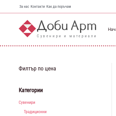
Skip
За нас
Контакти
Как да поръчам
to
content
Нач
Сувенири и материали
Филтър по цена
Категории
Сувенири
Традиционни