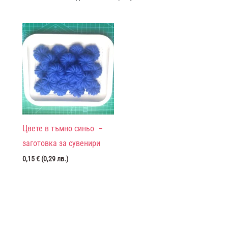
Цвете в тъмно синьо –
заготовка за сувенири
0,15
€
(
0,29
лв.
)