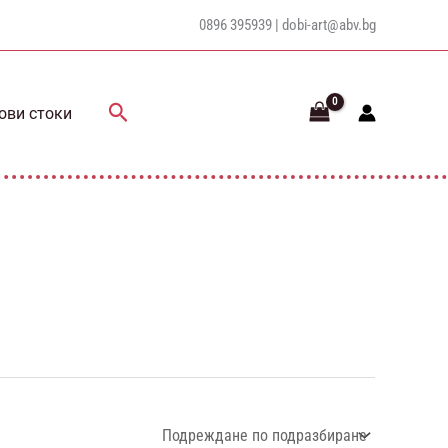
0896 395939 |
dobi-art@abv.bg
Search
ови стоки