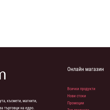
Онлайн магазин
Всички продукти
Нови стоки
ута, късмети, магнити,
Промоции
за търговци на едро.