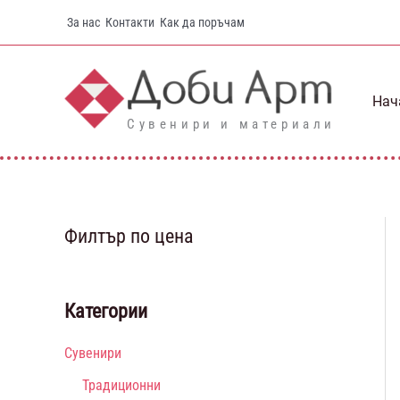
Skip
За нас
Контакти
Как да поръчам
to
content
Нач
Сувенири и материали
Филтър по цена
Категории
Сувенири
Традиционни