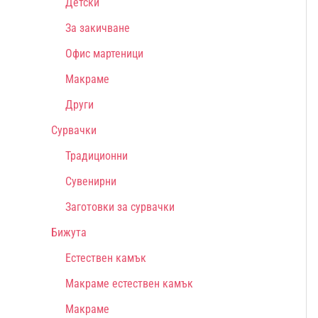
Детски
За закичване
Офис мартеници
Макраме
Други
Сурвачки
Традиционни
Сувенирни
Заготовки за сурвачки
Бижута
Естествен камък
Макраме естествен камък
Макраме