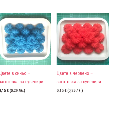
Цвете в синьо –
Цвете в червено –
заготовка за сувенири
заготовка за сувенири
0,15
€
(
0,29
лв.
)
0,15
€
(
0,29
лв.
)