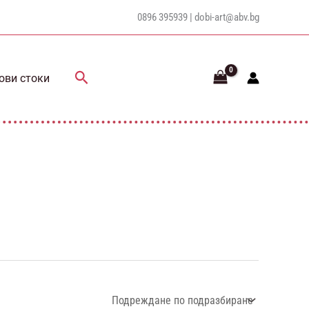
0896 395939 |
dobi-art@abv.bg
Search
ови стоки