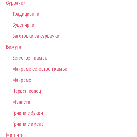
Сурвачки
Традиционни
Сувенирни
Заготовки за сурвачки
Бижута
Естествен камък
Макраме естествен камък
Макраме
Червен конец
Мъниста
Гривни с букви
Гривни с имена
Магнити