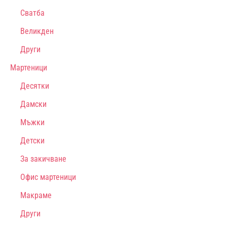
Сватба
Великден
Други
Мартеници
Десятки
Дамски
Мъжки
Детски
За закичване
Офис мартеници
Макраме
Други