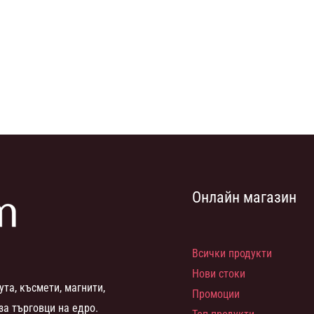
Онлайн магазин
Всички продукти
Нови стоки
ута, късмети, магнити,
Промоции
за търговци на едро.