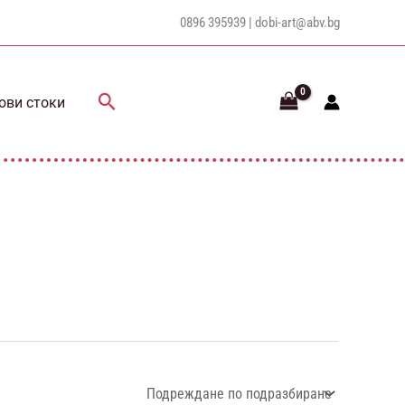
0896 395939 |
dobi-art@abv.bg
Search
ови стоки