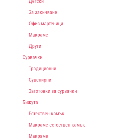
Детски
За закичване
Офис мартеници
Макраме
Други
Сурвачки
Традиционни
Сувенирни
Заготовки за сурвачки
Бижута
Естествен камък
Макраме естествен камък
Макраме