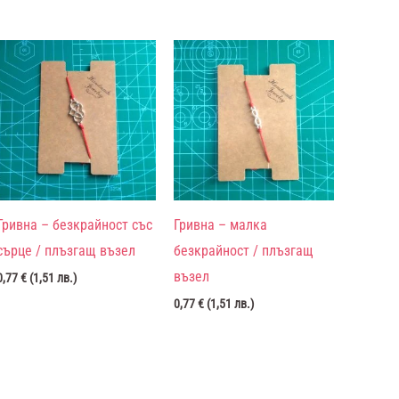
Гривна – безкрайност със
Гривна – малка
сърце / плъзгащ възел
безкрайност / плъзгащ
възел
0,77
€
(
1,51
лв.
)
0,77
€
(
1,51
лв.
)