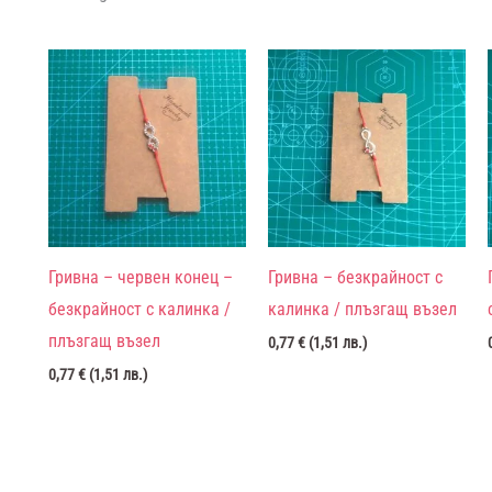
Гривна – червен конец –
Гривна – безкрайност с
безкрайност с калинка /
калинка / плъзгащ възел
плъзгащ възел
0,77
€
(
1,51
лв.
)
0,77
€
(
1,51
лв.
)