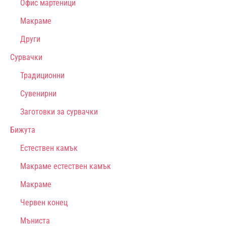
Офис мартеници
Макраме
Други
Сурвачки
Традиционни
Сувенирни
Заготовки за сурвачки
Бижута
Естествен камък
Макраме естествен камък
Макраме
Червен конец
Мъниста