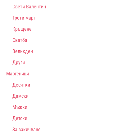
Свети Валентин
Трети март
Кръщене
Сватба
Великден
Други
Мартеници
Десятки
Дамски
Мъжки
Детски
За закичване