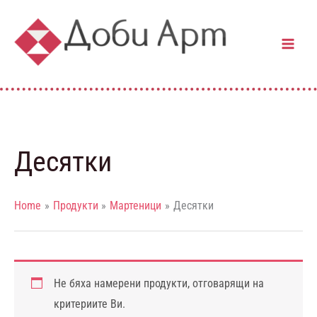
Skip
to
content
Десятки
Home
Продукти
Мартеници
Десятки
Не бяха намерени продукти, отговарящи на
критериите Ви.