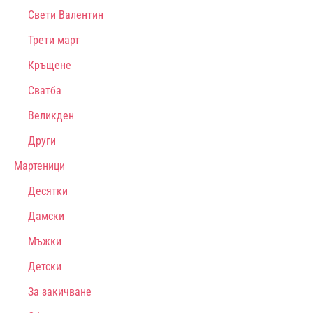
Свети Валентин
Трети март
Кръщене
Сватба
Великден
Други
Мартеници
Десятки
Дамски
Мъжки
Детски
За закичване