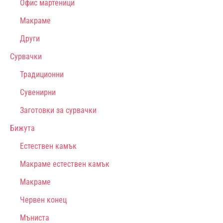
Офис мартеници
Макраме
Други
Сурвачки
Традиционни
Сувенирни
Заготовки за сурвачки
Бижута
Естествен камък
Макраме естествен камък
Макраме
Червен конец
Мъниста