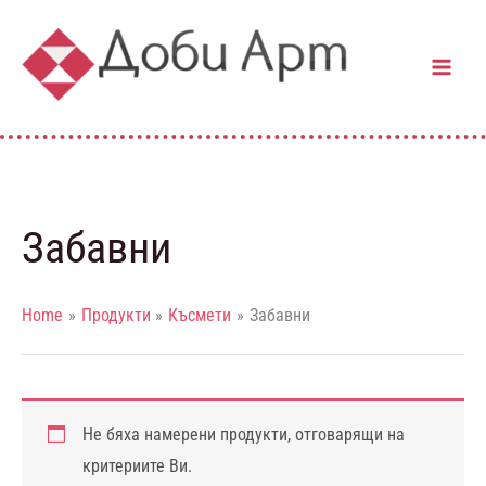
Skip
to
content
Забавни
Home
Продукти
Късмети
Забавни
Не бяха намерени продукти, отговарящи на
критериите Ви.