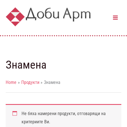
Skip
to
content
Знамена
Home
Продукти
Знамена
Не бяха намерени продукти, отговарящи на
критериите Ви.