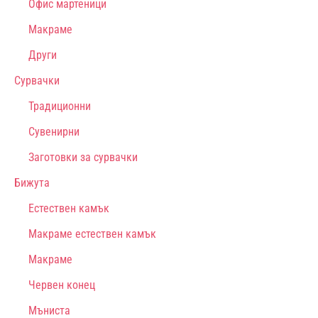
Офис мартеници
Макраме
Други
Сурвачки
Традиционни
Сувенирни
Заготовки за сурвачки
Бижута
Естествен камък
Макраме естествен камък
Макраме
Червен конец
Мъниста