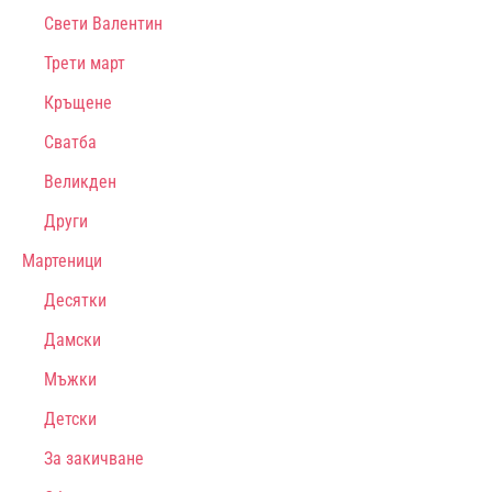
Свети Валентин
Трети март
Кръщене
Сватба
Великден
Други
Мартеници
Десятки
Дамски
Мъжки
Детски
За закичване