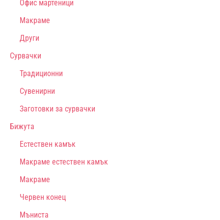
Офис мартеници
Макраме
Други
Сурвачки
Традиционни
Сувенирни
Заготовки за сурвачки
Бижута
Естествен камък
Макраме естествен камък
Макраме
Червен конец
Мъниста