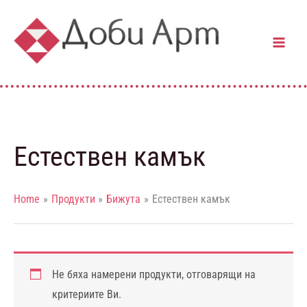
Skip
to
content
Естествен камък
Home
Продукти
Бижута
Естествен камък
Не бяха намерени продукти, отговарящи на
критериите Ви.