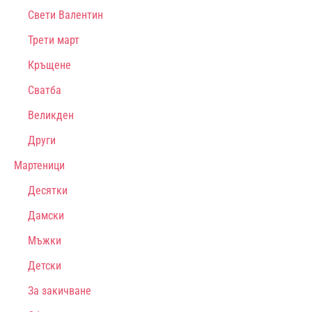
Свети Валентин
Трети март
Кръщене
Сватба
Великден
Други
Мартеници
Десятки
Дамски
Мъжки
Детски
За закичване