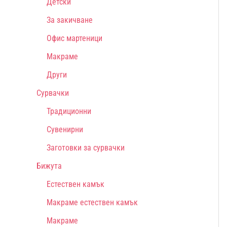
Детски
За закичване
Офис мартеници
Макраме
Други
Сурвачки
Традиционни
Сувенирни
Заготовки за сурвачки
Бижута
Естествен камък
Макраме естествен камък
Макраме