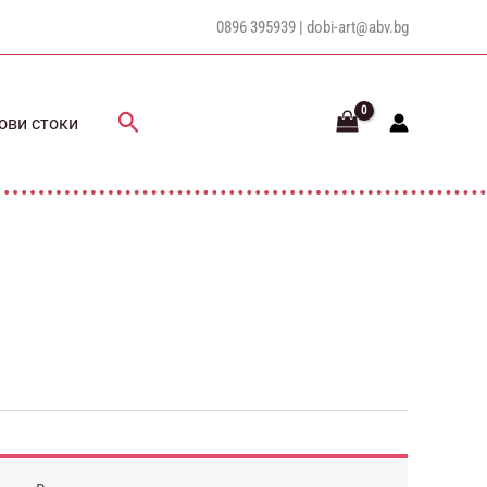
0896 395939 |
dobi-art@abv.bg
Search
ови стоки