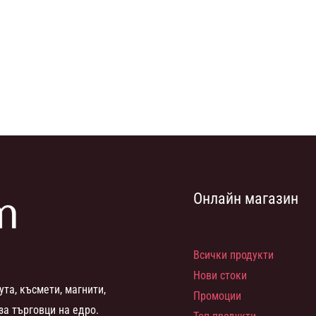
Онлайн магазин
Всички продукти
Нови стоки
ута, късмети, магнити,
Промоции
за търговци на едро.